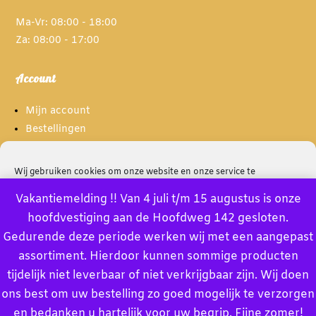
Ma-Vr: 08:00 - 18:00
Za: 08:00 - 17:00
Account
Mijn account
Bestellingen
Spaarpunten
Wij gebruiken cookies om onze website en onze service te
optimaliseren.
Informatie
Vakantiemelding !! Van 4 juli t/m 15 augustus is onze
hoofdvestiging aan de Hoofdweg 142 gesloten.
Accept
Over ons
Gedurende deze periode werken wij met een aangepast
Privacybeleid
assortiment. Hierdoor kunnen sommige producten
Deny
Algemene voorwaarden
tijdelijk niet leverbaar of niet verkrijgbaar zijn. Wij doen
Bekijk voorkeuren
ons best om uw bestelling zo goed mogelijk te verzorgen
en bedanken u hartelijk voor uw begrip. Fijne zomer!