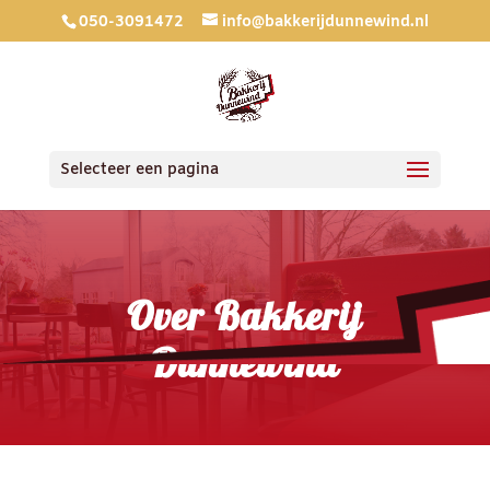
050-3091472
info@bakkerijdunnewind.nl
Selecteer een pagina
Over Bakkerij
Dunnewind