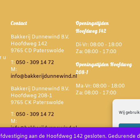
Contact
Openingstijden
Hoofdweg 142
Bakkerij Dunnewind B.V.
Hoofdweg 142
Di-Vr: 08:00 - 18:00
9765 CD Paterswolde
Za: 08:00 - 17:00
r u
T:
050 - 309 14 72
Openingstijden Hoofdweg
M:
208-1
info@bakkerijdunnewind.nl
Ma-Vr: 08:00 - 18:00
Bakkerij Dunnewind B.V.
Za: 08:00 - 17:00
Hoofdweg 208-1
9765 CK Paterswolde
Wij gebruik
T:
050 - 309 14 72
M:
info@bakkerijdunnewind.nl
A
 hoofdvestiging aan de Hoofdweg 142 gesloten. Gedurende 