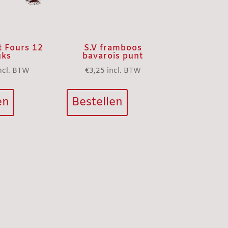
t Fours 12
S.V framboos
uks
bavarois punt
ncl. BTW
€
3,25
incl. BTW
en
Bestellen