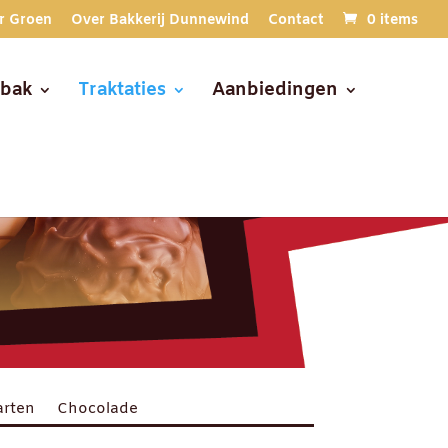
r Groen
Over Bakkerij Dunnewind
Contact
0 items
ebak
Traktaties
Aanbiedingen
arten
Chocolade