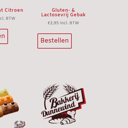
t Citroen
Gluten- &
Lactosevrij Gebak
ncl. BTW
€
3,95
incl. BTW
en
Bestellen