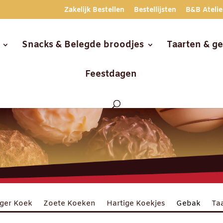
Zakelijk Bestellen
Bestellijsten
B&B Atelie
Snacks & Belegde broodjes
Taarten & g
Feestdagen
ger Koek
Zoete Koeken
Hartige Koekjes
Gebak
Ta