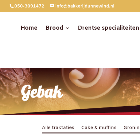
050-3091472
info@bakkerijdunnewind.nl
Home
Brood
Drentse specialiteiten
Gebak
Alle traktaties
Cake & muffins
Gronin