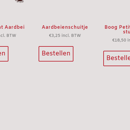
t Aardbei
Aardbeienschuitje
Boog Peti
st
ncl. BTW
€
3,25
incl. BTW
€
18,50
i
en
Bestellen
Bestell