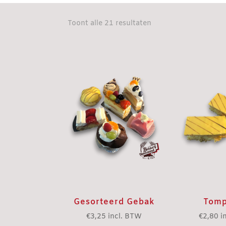
Gesorteerd
Toont alle 21 resultaten
op
populariteit
Gesorteerd Gebak
Tom
€
3,25
incl. BTW
€
2,80
i