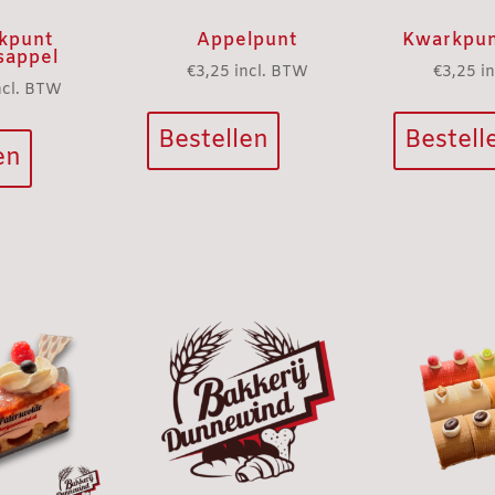
kpunt
Appelpunt
Kwarkpun
sappel
€
3,25
incl. BTW
€
3,25
i
ncl. BTW
Bestellen
Bestell
en