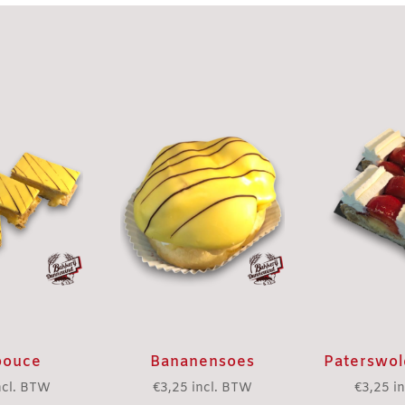
pouce
Bananensoes
Paterswol
ncl. BTW
€
3,25
incl. BTW
€
3,25
i