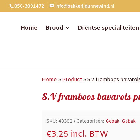
050-3091472
info@bakkerijdunnewind.nl
Home
Brood
Drentse specialiteiten
Home
»
Product
»
S.V framboos bavaroi
S.V framboos bavarois p
SKU:
40302
Categorieën:
Gebak
,
Gebak
€
3,25
incl. BTW