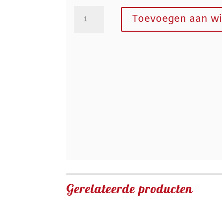
S.V
Toevoegen aan w
framboos
bavarois
punt
aantal
Gerelateerde producten