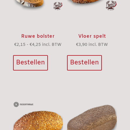
productpagi
Ruwe bolster
Vloer spelt
Prijsklasse:
€
2,15
-
€
4,25
incl. BTW
€
3,90
incl. BTW
Dit
€2,15
product
tot
Bestellen
Bestellen
heeft
€4,25
meerdere
variaties.
Deze
optie
kan
gekozen
worden
op