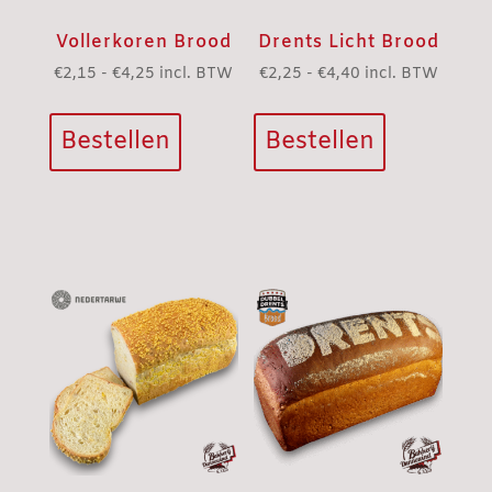
Vollerkoren Brood
Drents Licht Brood
Prijsklasse:
Prijsklasse:
€
2,15
-
€
4,25
incl. BTW
€
2,25
-
€
4,40
incl. BTW
Dit
Dit
€2,15
€2,25
product
product
tot
tot
Bestellen
Bestellen
heeft
heeft
€4,25
€4,40
meerdere
meerdere
variaties.
variaties.
Deze
Deze
optie
optie
kan
kan
gekozen
gekozen
worden
worden
op
op
de
de
productpagina
productpagi