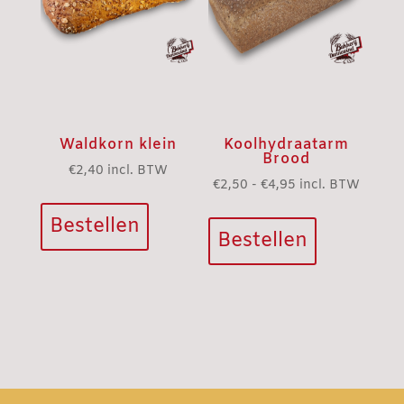
de
productpagina
Waldkorn klein
Koolhydraatarm
Brood
€
2,40
incl. BTW
Prijsklasse:
€
2,50
-
€
4,95
incl. BTW
Dit
€2,50
Bestellen
product
tot
Bestellen
heeft
€4,95
meerdere
variaties.
Deze
optie
kan
gekozen