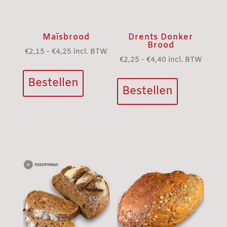
Maïsbrood
Drents Donker
Brood
Prijsklasse:
€
2,15
-
€
4,25
incl. BTW
Prijsklasse:
€
2,25
-
€
4,40
incl. BTW
Dit
€2,15
Dit
€2,25
product
tot
Bestellen
product
tot
Bestellen
heeft
€4,25
heeft
€4,40
meerdere
meerdere
variaties.
variaties.
Deze
Deze
optie
optie
kan
kan
gekozen
gekozen
worden
worden
op
op
de
de
productpagina