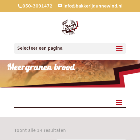
050-3091472
info@bakkerijdunnewind.nl
Selecteer een pagina
Meergranen brood
Gesorteerd
Toont alle 14 resultaten
op