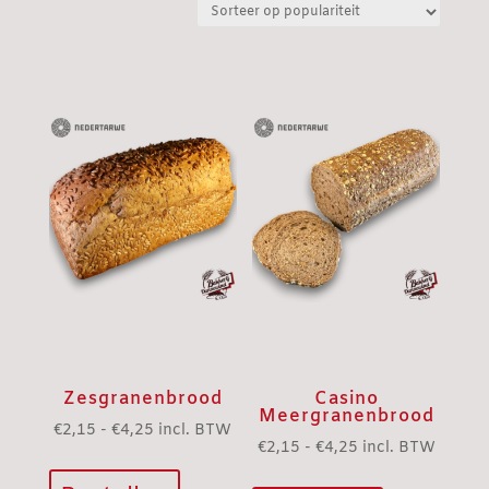
populariteit
Zesgranenbrood
Casino
Meergranenbrood
Prijsklasse:
€
2,15
-
€
4,25
incl. BTW
Prijsklasse:
€
2,15
-
€
4,25
incl. BTW
Dit
€2,15
Dit
€2,15
product
tot