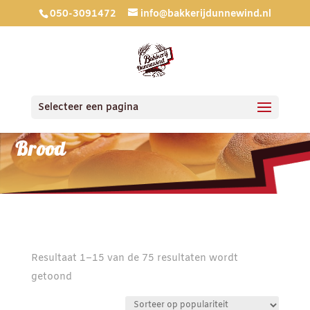
050-3091472
info@bakkerijdunnewind.nl
Selecteer een pagina
Brood
Resultaat 1–15 van de 75 resultaten wordt
Gesorteerd
getoond
op