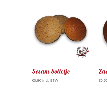
Sesam bolletje
Zac
€
0,80
incl. BTW
€
0,6