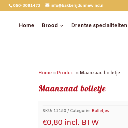
050-3091472
info@bakkerijdunnewind.nl
Home
Brood
Drentse specialiteiten
Home
»
Product
»
Maanzaad bolletje
Maanzaad bolletje
SKU:
11150
Categorie:
Bolletjes
€
0,80
incl. BTW