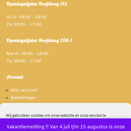
Openingstijden Hoofdweg 142
Di-Vr: 08:00 - 18:00
Za: 08:00 - 17:00
Openingstijden Hoofdweg 208-1
Ma-Vr: 08:00 - 18:00
Za: 08:00 - 17:00
Account
Mijn account
Bestellingen
Spaarpunten
Wij gebruiken cookies om onze website en onze service te
optimaliseren.
Informatie
Vakantiemelding !! Van 4 juli t/m 15 augustus is onze