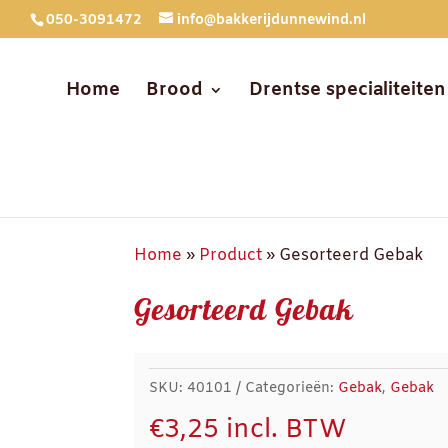
050-3091472
info@bakkerijdunnewind.nl
Home
Brood
Drentse specialiteiten
Home
»
Product
»
Gesorteerd Gebak
Gesorteerd Gebak
SKU:
40101
Categorieën:
Gebak
,
Gebak
€
3,25
incl. BTW