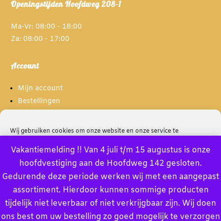
Openingstijden Hoofdweg 208-1
Ma-Vr: 08:00 - 18:00
Za: 08:00 - 17:00
Account
Mijn account
Bestellingen
Spaarpunten
Wij gebruiken cookies om onze website en onze service te
optimaliseren.
Informatie
Vakantiemelding !! Van 4 juli t/m 15 augustus is onze
hoofdvestiging aan de Hoofdweg 142 gesloten.
Accept
Over ons
Gedurende deze periode werken wij met een aangepast
Privacybeleid
assortiment. Hierdoor kunnen sommige producten
Deny
Algemene voorwaarden
tijdelijk niet leverbaar of niet verkrijgbaar zijn. Wij doen
Bekijk voorkeuren
ons best om uw bestelling zo goed mogelijk te verzorgen