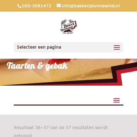
050-3091472
info@bakkerijdunnewind.nl
Selecteer een pagina
Taarten & gebak
Resultaat 36–37 van de 37 resultaten wordt
Gesorteerd
getoond