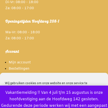
Di-Vr: 08:00 - 18:00
Za: 08:00 - 17:00
Openingstijden Hoofdweg 208-1
Ma-Vr: 08:00 - 18:00
Za: 08:00 - 17:00
Account
Mijn account
Bestellingen
Spaarpunten
Wij gebruiken cookies om onze website en onze service te
optimaliseren.
Informatie
Vakantiemelding !! Van 4 juli t/m 15 augustus is onze
hoofdvestiging aan de Hoofdweg 142 gesloten.
Accept
Over ons
Gedurende deze periode werken wij met een aangepast