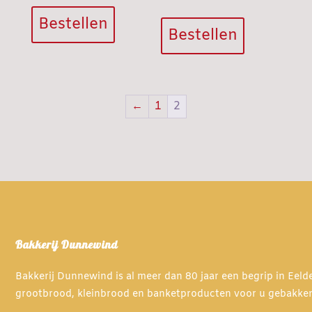
Bestellen
Bestellen
←
1
2
Bakkerij Dunnewind
Bakkerij Dunnewind is al meer dan 80 jaar een begrip in Eel
grootbrood, kleinbrood en banketproducten voor u gebakke