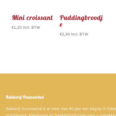
Mini croissant
Puddingbroodj
e
€
1,20
incl. BTW
€
2,30
incl. BTW
Bakkerij Dunnewind
Bakkerij Dunnewind is al meer dan 80 jaar een begrip in Eel
grootbrood, kleinbrood en banketproducten voor u gebakke