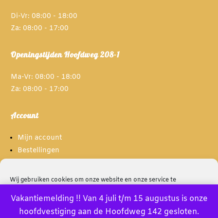
Di-Vr: 08:00 - 18:00
Za: 08:00 - 17:00
Openingstijden Hoofdweg 208-1
Ma-Vr: 08:00 - 18:00
Za: 08:00 - 17:00
Account
Mijn account
Bestellingen
Spaarpunten
Wij gebruiken cookies om onze website en onze service te
optimaliseren.
Informatie
Vakantiemelding !! Van 4 juli t/m 15 augustus is onze
hoofdvestiging aan de Hoofdweg 142 gesloten.
Accept