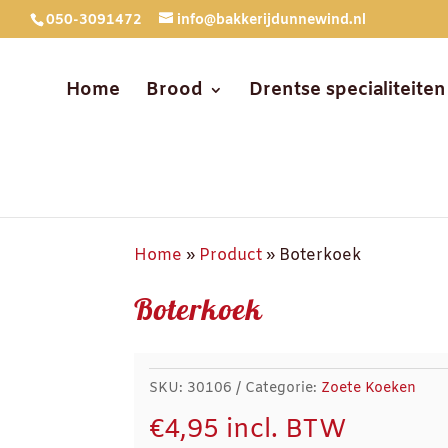
050-3091472
info@bakkerijdunnewind.nl
Home
Brood
Drentse specialiteiten
Home
»
Product
»
Boterkoek
Boterkoek
SKU:
30106
Categorie:
Zoete Koeken
€
4,95
incl. BTW