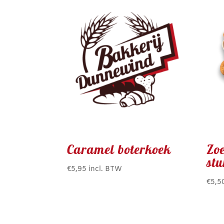
Caramel boterkoek
Zo
st
€
5,95
incl. BTW
€
5,5