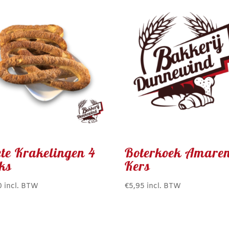
ete Krakelingen 4
Boterkoek Amare
uks
Kers
0
incl. BTW
€
5,95
incl. BTW