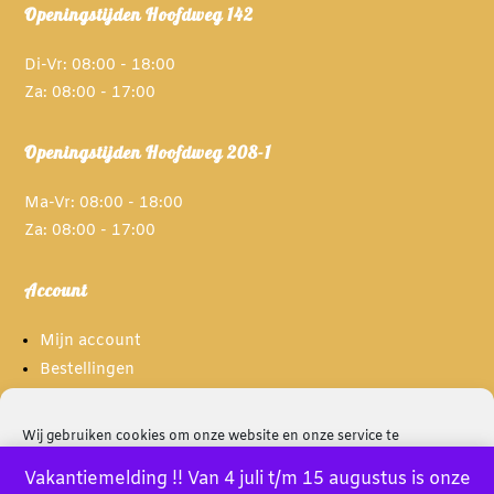
Openingstijden Hoofdweg 142
Di-Vr: 08:00 - 18:00
Za: 08:00 - 17:00
Openingstijden Hoofdweg 208-1
Ma-Vr: 08:00 - 18:00
Za: 08:00 - 17:00
Account
Mijn account
Bestellingen
Spaarpunten
Wij gebruiken cookies om onze website en onze service te
optimaliseren.
Informatie
Vakantiemelding !! Van 4 juli t/m 15 augustus is onze