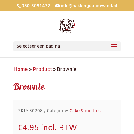
050-3091472
info@bakkerijdunnewind.nl
Selecteer een pagina
Home
»
Product
»
Brownie
Brownie
SKU:
30208
Categorie:
Cake & muffins
€
4,95
incl. BTW