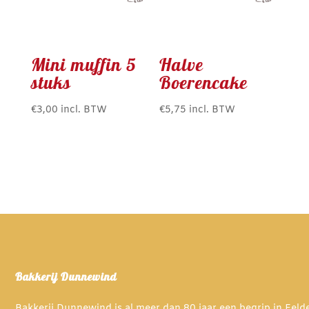
Mini muffin 5
Halve
stuks
Boerencake
€
3,00
incl. BTW
€
5,75
incl. BTW
Bakkerij Dunnewind
Bakkerij Dunnewind is al meer dan 80 jaar een begrip in Eel