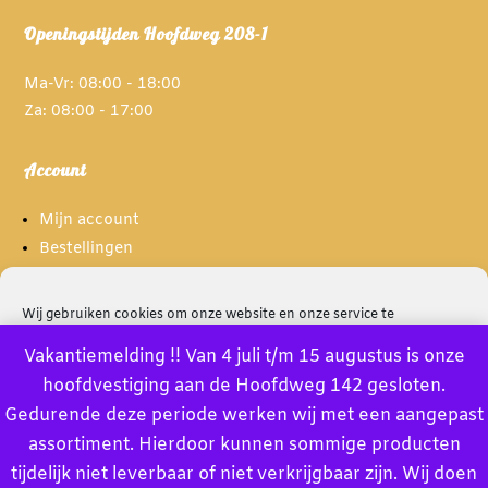
Openingstijden Hoofdweg 208-1
Ma-Vr: 08:00 - 18:00
Za: 08:00 - 17:00
Account
Mijn account
Bestellingen
Spaarpunten
Wij gebruiken cookies om onze website en onze service te
optimaliseren.
Informatie
Vakantiemelding !! Van 4 juli t/m 15 augustus is onze
hoofdvestiging aan de Hoofdweg 142 gesloten.
Accept
Over ons
Gedurende deze periode werken wij met een aangepast
Privacybeleid
assortiment. Hierdoor kunnen sommige producten
Deny
Algemene voorwaarden
tijdelijk niet leverbaar of niet verkrijgbaar zijn. Wij doen