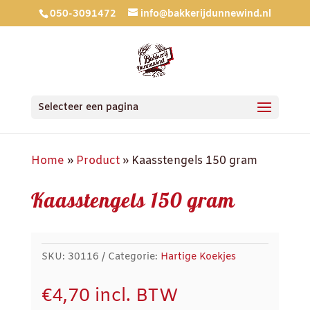
050-3091472
info@bakkerijdunnewind.nl
Selecteer een pagina
Home
»
Product
»
Kaasstengels 150 gram
Kaasstengels 150 gram
SKU:
30116
Categorie:
Hartige Koekjes
€
4,70
incl. BTW