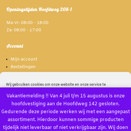
Openingstijden Hoofdweg 208-1
Ma-Vr: 08:00 - 18:00
Za: 08:00 - 17:00
Account
Mijn account
Bestellingen
Spaarpunten
Wij gebruiken cookies om onze website en onze service te
optimaliseren.
Informatie
Vakantiemelding !! Van 4 juli t/m 15 augustus is onze
hoofdvestiging aan de Hoofdweg 142 gesloten.
Accept
Over ons
Gedurende deze periode werken wij met een aangepast
Privacybeleid
assortiment. Hierdoor kunnen sommige producten
Deny
Algemene voorwaarden
tijdelijk niet leverbaar of niet verkrijgbaar zijn. Wij doen