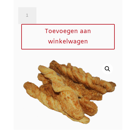
Kaasstengels
150
gram
Toevoegen aan
aantal
winkelwagen