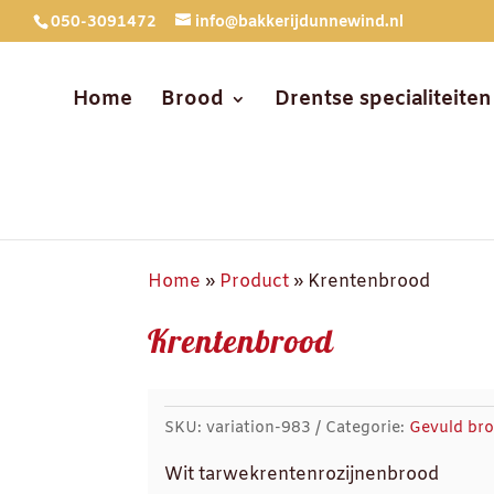
050-3091472
info@bakkerijdunnewind.nl
Home
Brood
Drentse specialiteiten
Home
»
Product
»
Krentenbrood
Krentenbrood
SKU:
variation-983
Categorie:
Gevuld br
Wit tarwekrentenrozijnenbrood