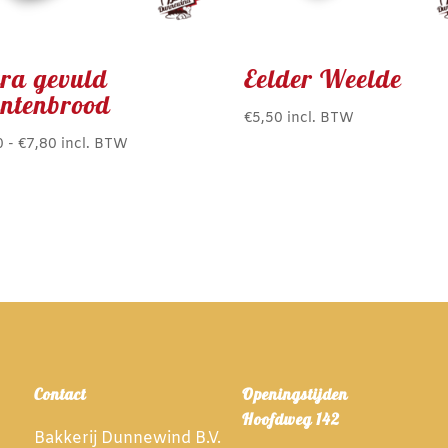
tra gevuld
Eelder Weelde
entenbrood
€
5,50
incl. BTW
Prijsklasse:
0
-
€
7,80
incl. BTW
€3,90
uct
tot
t
€7,80
rdere
ties.
e
e
ozen
Contact
Openingstijden
den
Hoofdweg 142
Bakkerij Dunnewind B.V.