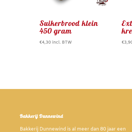
Suikerbrood klein
Ex
450 gram
kr
€
4,30
incl. BTW
€
3,9
Dit
prod
heef
mee
varia
Dez
opti
kan
gek
Bakkerij Dunnewind
wor
op
Bakkerij Dunnewind is al meer dan 80 jaar een