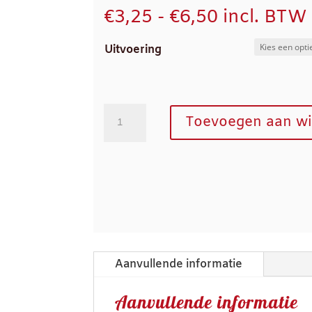
Prijsklasse
€
3,25
-
€
6,50
incl. BTW
€3,25
Uitvoering
tot
€6,50
Krentenbrood
Toevoegen aan w
aantal
Aanvullende informatie
Aanvullende informatie