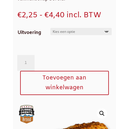
Prijsklasse:
€
2,25
-
€
4,40
incl. BTW
€2,25
tot
Uitvoering
€4,40
Pompoen
Casino
aantal
Toevoegen aan
winkelwagen