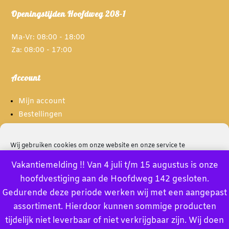
Openingstijden Hoofdweg 208-1
Ma-Vr: 08:00 - 18:00
Za: 08:00 - 17:00
Account
Mijn account
Bestellingen
Spaarpunten
Wij gebruiken cookies om onze website en onze service te
optimaliseren.
Informatie
Vakantiemelding !! Van 4 juli t/m 15 augustus is onze
hoofdvestiging aan de Hoofdweg 142 gesloten.
Accept
Over ons
Gedurende deze periode werken wij met een aangepast
Privacybeleid
assortiment. Hierdoor kunnen sommige producten
Deny
Algemene voorwaarden
tijdelijk niet leverbaar of niet verkrijgbaar zijn. Wij doen