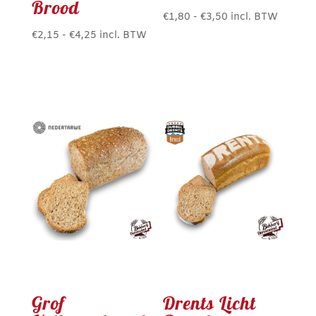
Brood
Prijsklasse:
€
1,80
-
€
3,50
incl. BTW
Dit
Prijsklasse:
€1,80
€
2,15
-
€
4,25
incl. BTW
Dit
product
€2,15
tot
product
heeft
tot
€3,50
heeft
meerdere
€4,25
meerdere
variaties.
variaties.
Deze
Deze
optie
optie
kan
kan
gekozen
gekozen
worden
worden
op
op
de
de
productpagina
productpagina
Grof
Drents Licht