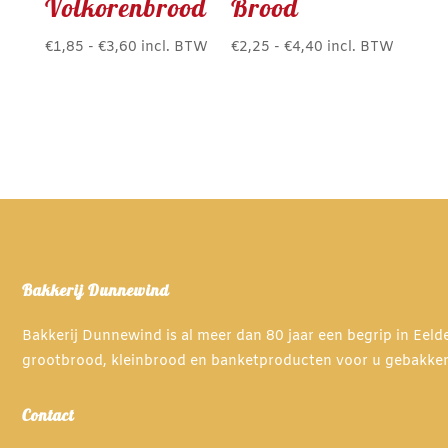
Volkorenbrood
Brood
Prijsklasse:
Prijsklasse:
€
1,85
-
€
3,60
incl. BTW
€
2,25
-
€
4,40
incl. BTW
Dit
Dit
€1,85
€2,25
product
product
tot
tot
heeft
heeft
€3,60
€4,40
meerdere
meerdere
variaties.
variaties.
Deze
Deze
optie
optie
kan
kan
gekozen
gekozen
Bakkerij Dunnewind
worden
worden
op
op
Bakkerij Dunnewind is al meer dan 80 jaar een begrip in Eel
de
de
grootbrood, kleinbrood en banketproducten voor u gebakke
productpagina
productpagina
Contact