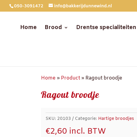
050-3091472
info@bakkerijdunnewind.nl
Home
Brood
Drentse specialiteiten
Home
»
Product
»
Ragout broodje
Ragout broodje
SKU:
20103
Categorie:
Hartige broodjes
€
2,60
incl. BTW