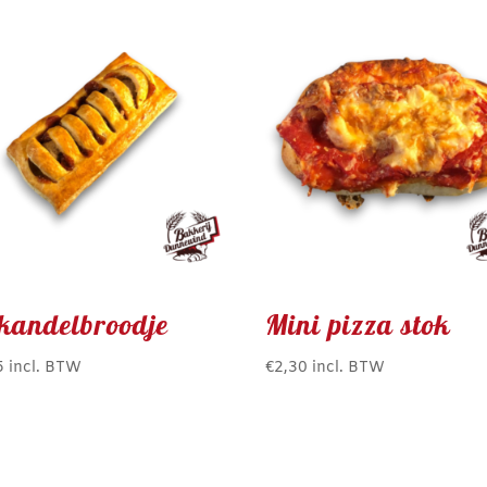
ikandelbroodje
Mini pizza stok
5
incl. BTW
€
2,30
incl. BTW