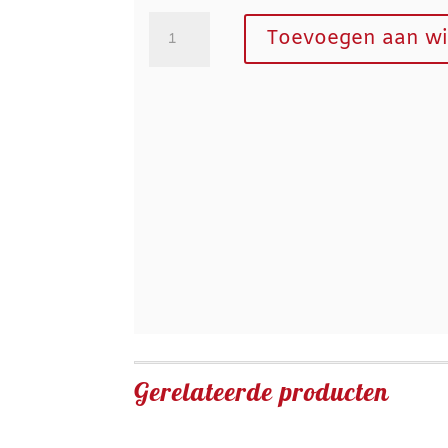
Ragout
Toevoegen aan w
broodje
aantal
Gerelateerde producten