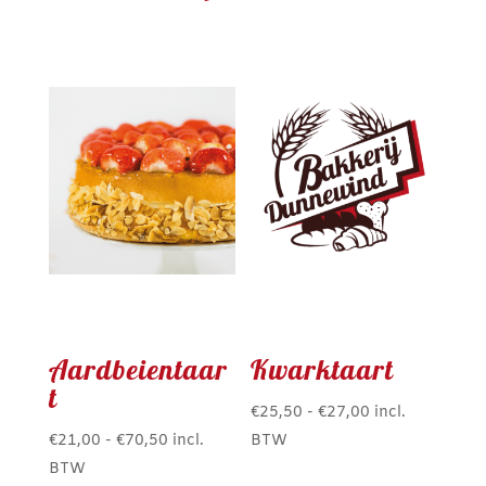
Aardbeientaar
Kwarktaart
t
Prijsklasse:
€
25,50
-
€
27,00
incl.
Prijsklasse:
€25,50
€
21,00
-
€
70,50
incl.
BTW
Dit
€21,00
tot
BTW