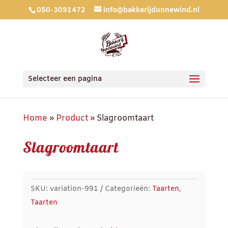
050-3091472
info@bakkerijdunnewind.nl
Selecteer een pagina
Home
»
Product
»
Slagroomtaart
Slagroomtaart
SKU:
variation-991
Categorieën:
Taarten
,
Taarten