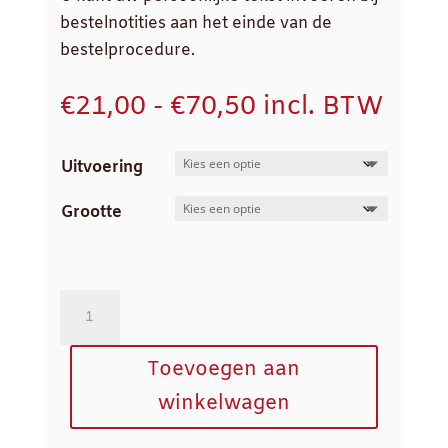
bestelnotities aan het einde van de
bestelprocedure.
Prijsklasse:
€
21,00
-
€
70,50
incl. BTW
€21,00
tot
Uitvoering
€70,50
Grootte
Slagroomtaart
aantal
Toevoegen aan
winkelwagen