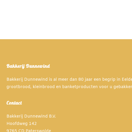
Dit
Dit
tot
tot
product
product
€70,50
€74,00
heeft
heeft
meerdere
meerdere
variaties.
variaties.
Deze
Deze
optie
optie
kan
kan
gekozen
gekozen
Bakkerij Dunnewind
worden
worden
op
op
Bakkerij Dunnewind is al meer dan 80 jaar een begrip in Eel
de
de
grootbrood, kleinbrood en banketproducten voor u gebakke
productpagina
productpagina
Contact
Bakkerij Dunnewind B.V.
Hoofdweg 142
9765 CD Paterswolde