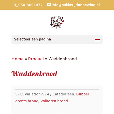
050-3091472
info@bakkerijdunnewind.nl
Selecteer een pagina
Home
»
Product
»
Waddenbrood
Waddenbrood
SKU:
variation-974
Categorieën:
Dubbel
drents brood
,
Volkoren brood