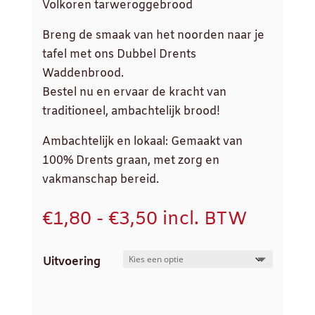
Volkoren tarweroggebrood
Breng de smaak van het noorden naar je
tafel met ons Dubbel Drents
Waddenbrood.
Bestel nu en ervaar de kracht van
traditioneel, ambachtelijk brood!
Ambachtelijk en lokaal: Gemaakt van
100% Drents graan, met zorg en
vakmanschap bereid.
Prijsklasse:
€
1,80
-
€
3,50
incl. BTW
€1,80
tot
Uitvoering
€3,50