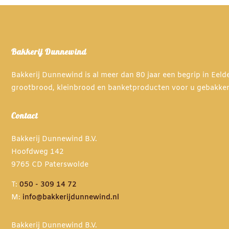
Deze
Deze
optie
optie
kan
kan
gekozen
gekozen
Bakkerij Dunnewind
worden
worden
op
op
Bakkerij Dunnewind is al meer dan 80 jaar een begrip in Eel
de
de
grootbrood, kleinbrood en banketproducten voor u gebakke
productpagina
productpagina
Contact
Bakkerij Dunnewind B.V.
Hoofdweg 142
9765 CD Paterswolde
T:
050 - 309 14 72
M:
info@bakkerijdunnewind.nl
Bakkerij Dunnewind B.V.