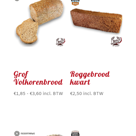
Grof
Roggebrood
Volkorenbrood
kwart
Prijsklasse:
€
1,85
-
€
3,60
incl. BTW
€
2,50
incl. BTW
Dit
€1,85
product
tot
heeft
€3,60
meerdere
variaties.