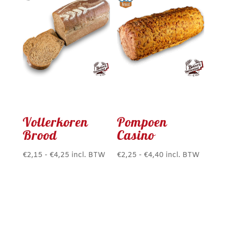
Deze
optie
kan
gekozen
worden
op
de
productpagina
Vollerkoren
Pompoen
Brood
Casino
Prijsklasse:
Prijsklasse:
€
2,15
-
€
4,25
incl. BTW
€
2,25
-
€
4,40
incl. BTW
Dit
Dit
€2,15
€2,25
product
product
tot
tot
heeft
heeft
€4,25
€4,40
meerdere
meerdere
variaties.
variaties.