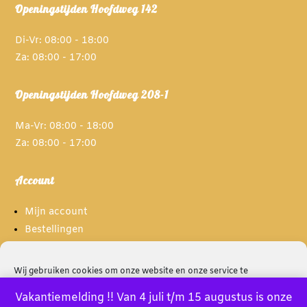
Openingstijden Hoofdweg 142
Di-Vr: 08:00 - 18:00
Za: 08:00 - 17:00
Openingstijden Hoofdweg 208-1
Ma-Vr: 08:00 - 18:00
Za: 08:00 - 17:00
Account
Mijn account
Bestellingen
Spaarpunten
Wij gebruiken cookies om onze website en onze service te
optimaliseren.
Informatie
Vakantiemelding !! Van 4 juli t/m 15 augustus is onze