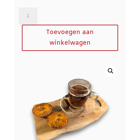
Walnut
per
stuk
Toevoegen aan
aantal
winkelwagen