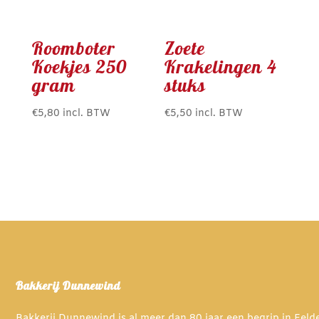
Roomboter
Zoete
Koekjes 250
Krakelingen 4
gram
stuks
€
5,80
incl. BTW
€
5,50
incl. BTW
Bakkerij Dunnewind
Bakkerij Dunnewind is al meer dan 80 jaar een begrip in Eel