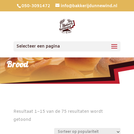
050-3091472
info@bakkerijdunnewind.nl
Selecteer een pagina
Brood
Resultaat 1–15 van de 75 resultaten wordt
Gesorteerd
getoond
op