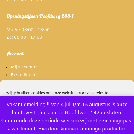
Za: 08:00 - 17:00
Openingstijden Hoofdweg 208-1
Ma-Vr: 08:00 - 18:00
Za: 08:00 - 17:00
Account
Mijn account
Bestellingen
Spaarpunten
Wij gebruiken cookies om onze website en onze service te
optimaliseren.
Informatie
Vakantiemelding !! Van 4 juli t/m 15 augustus is onze
hoofdvestiging aan de Hoofdweg 142 gesloten.
Accept
Over ons
Gedurende deze periode werken wij met een aangepast
Privacybeleid
assortiment. Hierdoor kunnen sommige producten
Deny
Algemene voorwaarden