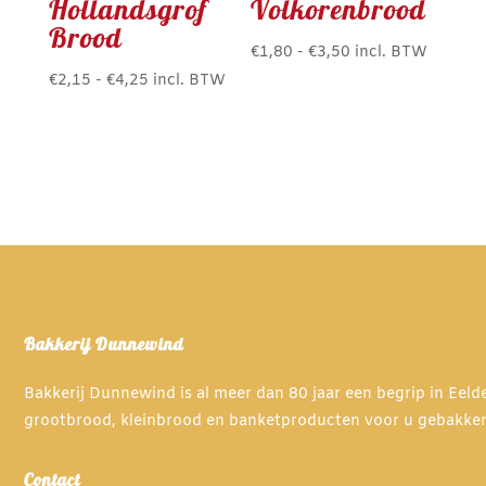
Hollandsgrof
Volkorenbrood
Brood
Prijsklasse:
€
1,80
-
€
3,50
incl. BTW
Dit
Prijsklasse:
€1,80
€
2,15
-
€
4,25
incl. BTW
Dit
product
€2,15
tot
product
heeft
tot
€3,50
heeft
meerdere
€4,25
meerdere
variaties.
variaties.
Deze
Deze
optie
optie
kan
kan
gekozen
gekozen
worden
Bakkerij Dunnewind
worden
op
op
de
Bakkerij Dunnewind is al meer dan 80 jaar een begrip in Eel
de
productpagina
grootbrood, kleinbrood en banketproducten voor u gebakke
productpagina
Contact