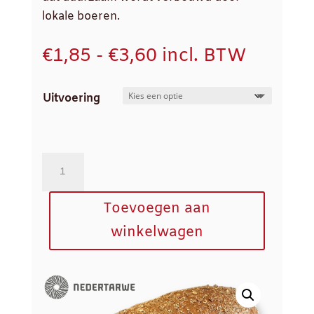
lokale boeren.
Prijsklasse:
€
1,85
-
€
3,60
incl. BTW
€1,85
tot
Uitvoering
€3,60
Grof
Volkorenbrood
aantal
Toevoegen aan
winkelwagen