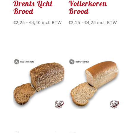
Drents Licht
Vollerkoren
Brood
Brood
Prijsklasse:
Prijsklasse:
€
2,25
-
€
4,40
incl. BTW
€
2,15
-
€
4,25
incl. BTW
Dit
Dit
€2,25
€2,15
product
product
tot
tot
heeft
heeft
€4,40
€4,25
meerdere
meerdere
variaties.
variaties.
Deze
Deze
optie
optie
kan
kan
gekozen
gekozen
worden
worden
op
op
de
de
productpagina
productpagina